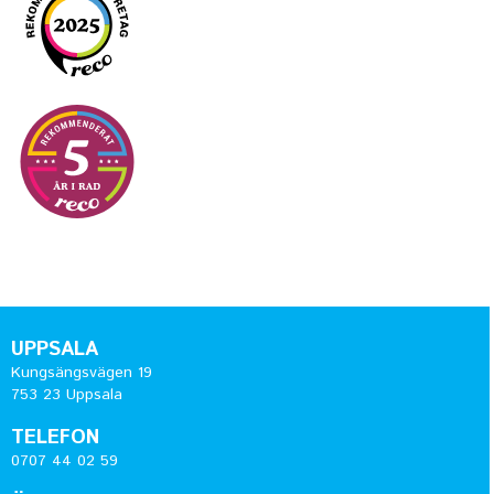
UPPSALA
Kungsängsvägen 19
753 23 Uppsala
TELEFON
0707 44 02 59